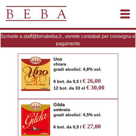
Scrivete a staff@birrabeba.it , verrete contattati per consegna e
pagamento
Uno
chiara
gradi alcolici: 4,8% vol.
€ 26,00
6 bot. da 0,5 l
€ 30,00
12 bot. da 33 cl
Gilda
ambrata
gradi alcolici: 4,5% vol.
€ 27,00
6 bot. da 0,5 l