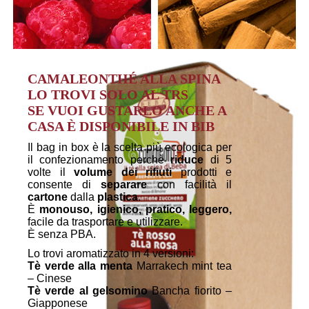
CAMALEONTHÉ ALLA SPINA
LO TROVI SOLO AL TRS
SE VUOI GUSTARLO ANCHE A
CASA È DISPONIBILE IN BIB
Il bag in box è la scelta più ecologica per
il confezionamento perchè
riduce
di 5
volte il
volume dei rifiuti
prodotti e
consente di
separare
con facilità il
cartone
dalla
plastica
.
È
monouso, igienico, pratico, leggero,
facile da trasportare e utilizzare.
È senza PBA.
Lo trovi aromatizzato in 4 versioni:
Tè verde alla menta
Marrakech mint tea
– Cinese
Tè verde al gelsomino
Bancha fiorito –
Giapponese