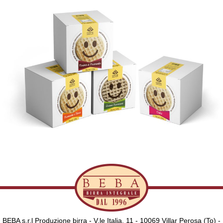
BEBA s.r.l Produzione birra - V.le Italia, 11 - 10069 Villar Perosa (To) -